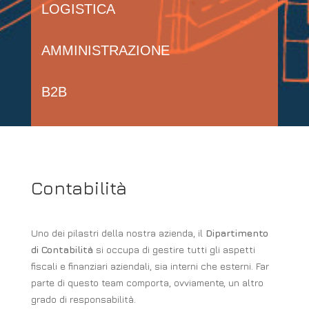
LOGISTICA
AMMINISTRAZIONE
B2B
Contabilità
Uno dei pilastri della nostra azienda, il
Dipartimento
di Contabilità
si occupa di gestire tutti gli aspetti
fiscali e finanziari aziendali, sia interni che esterni. Far
parte di questo team comporta, ovviamente, un altro
grado di responsabilità.